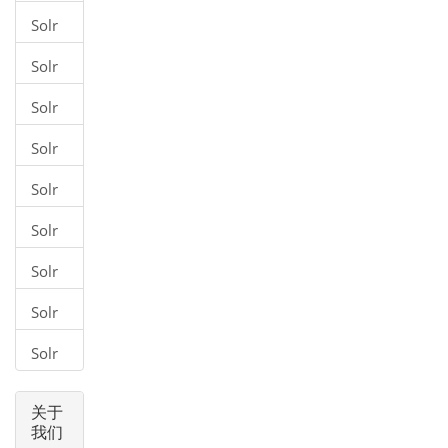
配置
体系
中的
Solr
结构
配置
术语
（架
Solr
使用
构）
核心
Solr
（Core）
索引
Solr
数据
添加
Solr
文档
更新
（XML)
Solr
文档
删除
数据
Solr
文档
检索
数据
Solr
数据
查询
Solr
数据
构面
(faceting)
关于
我们