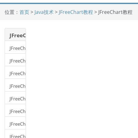
位置：
首页
>
Java技术
>
JFreeChart教程
> JFreeChart教程
JFreeChart
教程
JFreeChart
教程
JFreeChart
安装
JFreeChart
架构
JFreeChart
参考
JFreeChart
API
饼图
JFreeChart
棒图
JFreeChart
线型
JFreeChart