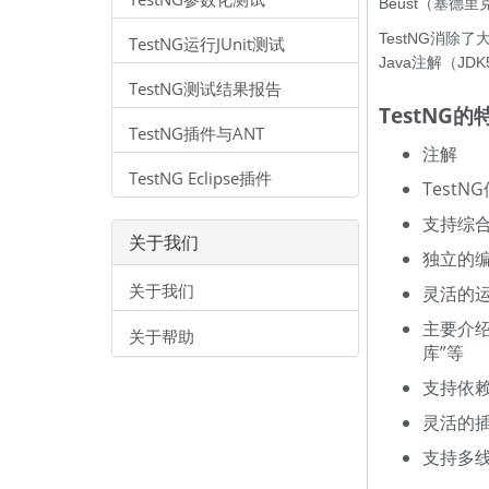
Beust（塞德
TestNG消
TestNG运行JUnit测试
Java注解（J
TestNG测试结果报告
TestNG的
TestNG插件与ANT
注解
TestNG Eclipse插件
Test
支持综
关于我们
独立的
关于我们
灵活的
主要介绍
关于帮助
库”等
支持依
灵活的插
支持多