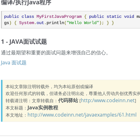
编译/执行Java程序
public
class
MyFirstJavaProgram
{
public
static
void
 m
gs
)
{
System
.
out
.
println
(
"Hello World"
);
}
}
1 - JAVA面试试题
通过最期望和重要的面试问题来增强自己的信心。
Java 面试题
本站文章除注明转载外，均为本站原创或编译
欢迎任何形式的转载，但请务必注明出处，尊重他人劳动共创优秀实
代码驿站
http:/www.codeinn.net
转载请注明：文章转载自：
[
]
Java实例教程
本文标题：
http://www.codeinn.net/javaexamples/61.html
本文地址：