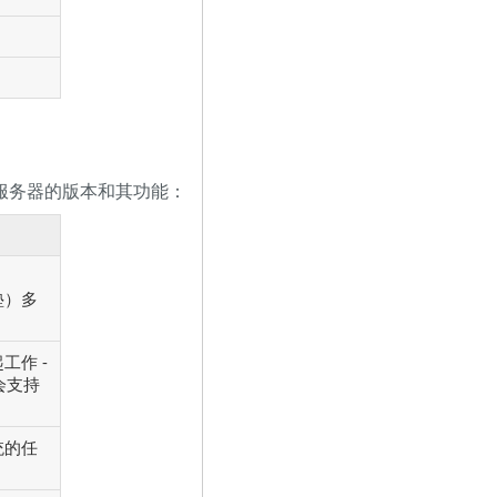
2服务器的版本和其功能：
和
垫）多
工作 -
会支持
统的任