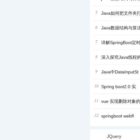
5
Java如何把文件夹
6
Java数据结构与算
7
详解SpringBoot
8
深入探究Java线程
9
Java中DataInputSt
10
Spring boot2.0 实
11
vue 实现删除对象的
12
springboot webfl
JQuery