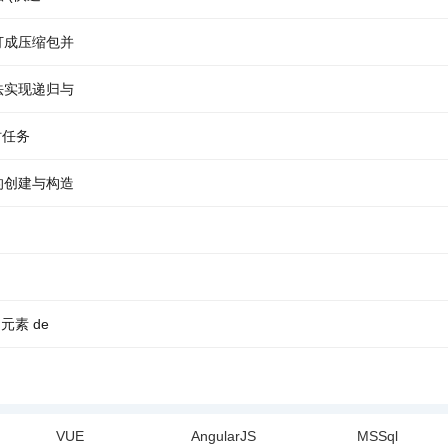
打成压缩包并
法实现递归与
定时任务
的创建与构造
元素 de
VUE
AngularJS
MSSql