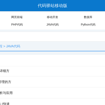
代码驿站移动版
网页前端
移动开发
数据库
PHP代码
JAVA代码
Python代码
程
>
JAVA代码
的详细方
局管理的方
分析与应用
 (快速