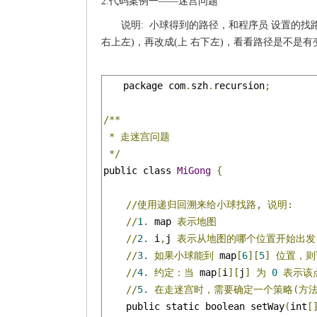
2.代码案例一——迷宫问题
说明: 小球得到的路径，和程序员 设置的找
右上左)，再改成(上 右下左)，看看路径是不是
package com
.
szh
.
recursion
;
/**
*
走迷宫问题
*/
public class 
MiGong
{
//使用递归回溯来给小球找路,
说明:
//
1.
 map 
表示地图
//
2.
 i
,
j 
表示从地图的哪个位置开始出发
//
3.
如果小球能到
 map
[
6
][
5
]
位置，则
//
4.
约定：当
 map
[
i
][
j
]
为
0
表示该
//
5.
在走迷宫时，需要确定一个策略(方法
    public static boolean setWay
(
int
[