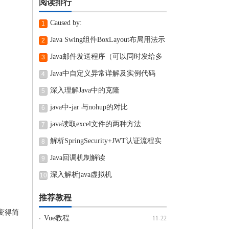
阅读排行
Caused by:
1
java.lang.ClassNotFoundException:
Java Swing组件BoxLayout布局用法示
2
org.objectweb.asm.Type异常
例
Java邮件发送程序（可以同时发给多
3
个地址、可以带附件）
Java中自定义异常详解及实例代码
4
深入理解Java中的克隆
5
java中-jar 与nohup的对比
6
java读取excel文件的两种方法
7
解析SpringSecurity+JWT认证流程实
8
现
Java回调机制解读
9
深入解析java虚拟机
10
推荐教程
变得简
Vue教程
11-22