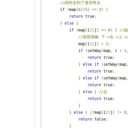
//此时走到了迷宫终点
if
(
map
[
6
][
5
]
==
2
)
{
return
 true
;
}
else
{
if
(
map
[
i
][
j
]
==
0
)
{
//
//按照策略
下->右->上->
                map
[
i
][
j
]
=
2
;
if
(
setWay
(
map
,
 i 
+
1
return
 true
;
}
else
if
(
setWay
(
map
return
 true
;
}
else
if
(
setWay
(
map
return
 true
;
}
else
{
//左
return
 true
;
}
}
else
{
//
map
[
i
][
j
]
!=
0
return
 false
;
}