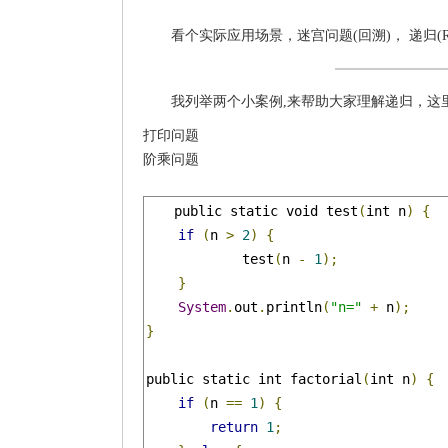
看个实际应用场景，迷宫问题(回溯)， 递归(Recu
我列举两个小案例,来帮助大家理解递归，这
打印问题
阶乘问题
public static void test
(
int n
)
{
if
(
n 
>
2
)
{
	    test
(
n 
-
1
);
}
System
.
out
.
println
(
"n="
+
 n
);
}
public static int factorial
(
int n
)
{
if
(
n 
==
1
)
{
return
1
;