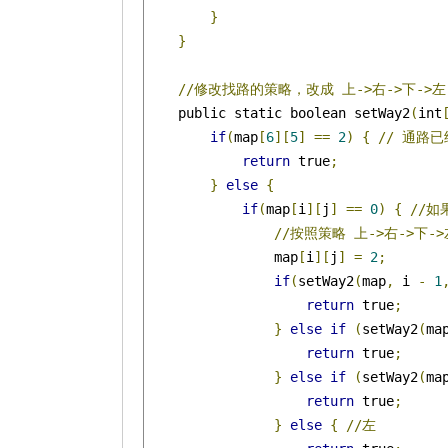
}
}
//修改找路的策略，改成
上->右->下->左
    public static boolean setWay2
(
int
if
(
map
[
6
][
5
]
==
2
)
{
//
通路已
return
 true
;
}
else
{
if
(
map
[
i
][
j
]
==
0
)
{
//
//按照策略
上->右->下->
                map
[
i
][
j
]
=
2
;
if
(
setWay2
(
map
,
 i 
-
1
return
 true
;
}
else
if
(
setWay2
(
ma
return
 true
;
}
else
if
(
setWay2
(
ma
return
 true
;
}
else
{
//左