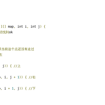
[][]
 map
,
 int i
,
 int j
)
{
经找到
ok

如果当前这个点还没有走过
左
,
 j
))
{
//上
p
,
 i
,
 j 
+
1
))
{
//右
p
,
 i 
+
1
,
 j
))
{
//下