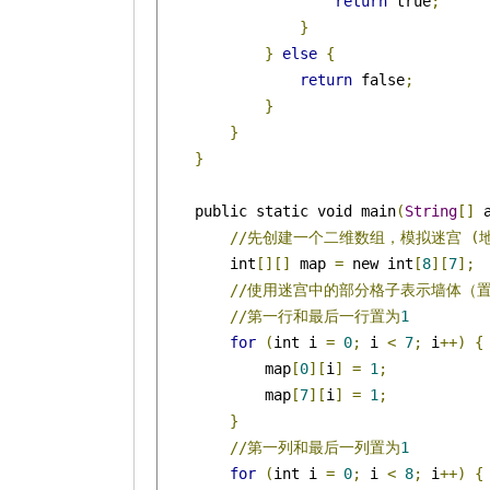
return
 true
;
}
}
else
{
return
 false
;
}
}
}
    public static void main
(
String
[]
 
//先创建一个二维数组，模拟迷宫
(
        int
[][]
 map 
=
 new int
[
8
][
7
];
//使用迷宫中的部分格子表示墙体（
//第一行和最后一行置为
1
for
(
int i 
=
0
;
 i 
<
7
;
 i
++)
{
            map
[
0
][
i
]
=
1
;
            map
[
7
][
i
]
=
1
;
}
//第一列和最后一列置为
1
for
(
int i 
=
0
;
 i 
<
8
;
 i
++)
{