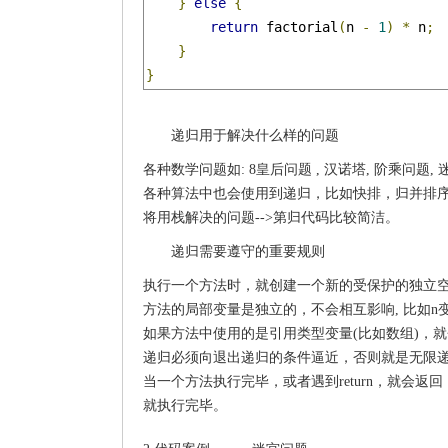
}
else
{
return
 factorial
(
n 
-
1
)
*
 n
;
}
}
递归用于解决什么样的问题
各种数学问题如: 8皇后问题 , 汉诺塔, 阶乘问题, 
各种算法中也会使用到递归，比如快排，归并排
将用栈解决的问题-->第归代码比较简洁。
递归需要遵守的重要规则
执行一个方法时，就创建一个新的受保护的独立空
方法的局部变量是独立的，不会相互影响, 比如n
如果方法中使用的是引用类型变量(比如数组)，
递归必须向退出递归的条件逼近，否则就是无限递归，出现S
当一个方法执行完毕，或者遇到return，就会
就执行完毕。