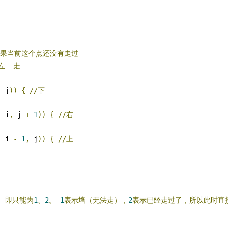
如果当前这个点还没有走过
左
走
,
 j
))
{
//下
,
 i
,
 j 
+
1
))
{
//右
,
 i 
-
1
,
 j
))
{
//上
,
即只能为
1
、
2
。
1
表示墙（无法走），
2
表示已经走过了，所以此时直