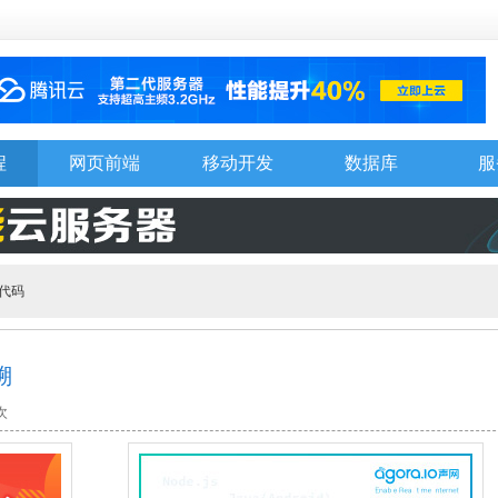
程
网页前端
移动开发
数据库
服
A代码
溯
次