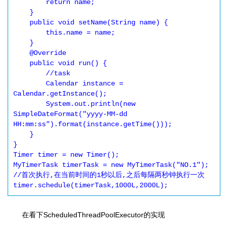
        return name;

    }

    public void setName(String name) {

        this.name = name;

    }

    @Override

    public void run() {

        //task

        Calendar instance = 
Calendar.getInstance();

        System.out.println(new 
SimpleDateFormat("yyyy-MM-dd 
HH:mm:ss").format(instance.getTime()));

    }

}

Timer timer = new Timer();

MyTimerTask timerTask = new MyTimerTask("NO.1");

//首次执行,在当前时间的1秒以后,之后每隔两秒钟执行一次

timer.schedule(timerTask,1000L,2000L);
在看下ScheduledThreadPoolExecutor的实现