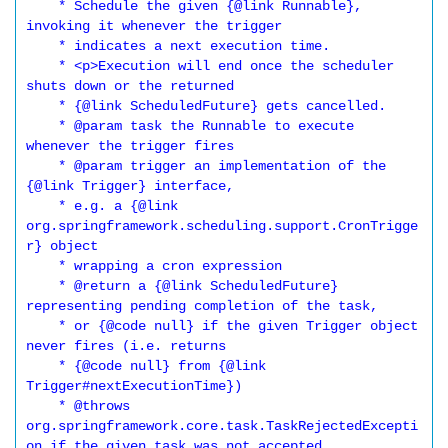
    * Schedule the given {@link Runnable}, 
invoking it whenever the trigger

    * indicates a next execution time.

    * <p>Execution will end once the scheduler 
shuts down or the returned

    * {@link ScheduledFuture} gets cancelled.

    * @param task the Runnable to execute 
whenever the trigger fires

    * @param trigger an implementation of the 
{@link Trigger} interface,

    * e.g. a {@link 
org.springframework.scheduling.support.CronTrigge
r} object

    * wrapping a cron expression

    * @return a {@link ScheduledFuture} 
representing pending completion of the task,

    * or {@code null} if the given Trigger object 
never fires (i.e. returns

    * {@code null} from {@link 
Trigger#nextExecutionTime})

    * @throws 
org.springframework.core.task.TaskRejectedExcepti
on if the given task was not accepted
