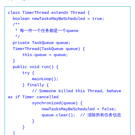
class TimerThread extends Thread {

  boolean newTasksMayBeScheduled = true;

  /**

   * 每一件一个任务都是一个quene

   */

  private TaskQueue queue;

  TimerThread(TaskQueue queue) {

      this.queue = queue;

  }

  public void run() {

      try {

          mainLoop();

      } finally {

          // Someone killed this Thread, behave 
as if Timer cancelled

          synchronized(queue) {

              newTasksMayBeScheduled = false;

              queue.clear();  // 清除所有任务信息

          }

      }

  }
