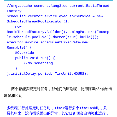
//org.apache.commons.lang3.concurrent.BasicThread
Factory

ScheduledExecutorService executorService = new 
ScheduledThreadPoolExecutor(1,

    new 
BasicThreadFactory.Builder().namingPattern("examp
le-schedule-pool-%d").daemon(true).build());

executorService.scheduleAtFixedRate(new 
Runnable() {

    @Override

    public void run() {

        //do something

    }

},initialDelay,period, TimeUnit.HOURS);
两个都能实现定时任务，那他们的区别呢，使用阿里p3c会给出
建议和区别
多线程并行处理定时任务时，Timer运行多个TimeTask时，只
要其中之一没有捕获抛出的异常，其它任务便会自动终止运行，