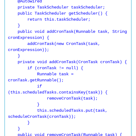
    @Autowired

    private TaskScheduler taskScheduler;

    public TaskScheduler getScheduler() {

        return this.taskScheduler;

    }

    public void addCronTask(Runnable task, String 
cronExpression) {

        addCronTask(new CronTask(task, 
cronExpression));

    }

    private void addCronTask(CronTask cronTask) {

        if (cronTask != null) {

            Runnable task = 
cronTask.getRunnable();

            if 
(this.scheduledTasks.containsKey(task)) {

                removeCronTask(task);

            }

            this.scheduledTasks.put(task, 
scheduleCronTask(cronTask));

        }

    }

    public void removeCronTask(Runnable task) {
