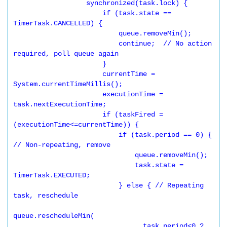
                  synchronized(task.lock) {

                      if (task.state == 
TimerTask.CANCELLED) {

                          queue.removeMin();

                          continue;  // No action 
required, poll queue again

                      }

                      currentTime = 
System.currentTimeMillis();

                      executionTime = 
task.nextExecutionTime;

                      if (taskFired = 
(executionTime<=currentTime)) {

                          if (task.period == 0) { 
// Non-repeating, remove

                              queue.removeMin();

                              task.state = 
TimerTask.EXECUTED;

                          } else { // Repeating 
task, reschedule

queue.rescheduleMin(

                                task.period<0 ? 