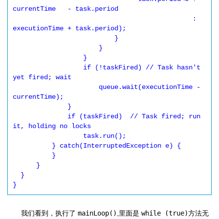
currentTime   - task.period

                                              : 
executionTime + task.period);

                          }

                      }

                  }

                  if (!taskFired) // Task hasn't 
yet fired; wait

                      queue.wait(executionTime - 
currentTime);

              }

              if (taskFired)  // Task fired; run 
it, holding no locks

                  task.run();

          } catch(InterruptedException e) {

          }

      }

  }

}
我们看到，执行了
mainLoop()
,里面是
while (true)
方法无