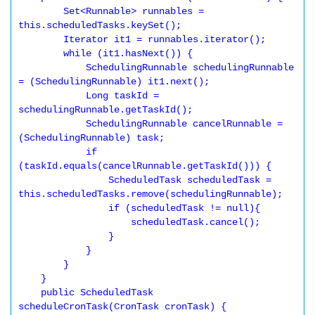
        Set<Runnable> runnables = 
this.scheduledTasks.keySet();

        Iterator it1 = runnables.iterator();

        while (it1.hasNext()) {

            SchedulingRunnable schedulingRunnable 
= (SchedulingRunnable) it1.next();

            Long taskId = 
schedulingRunnable.getTaskId();

            SchedulingRunnable cancelRunnable = 
(SchedulingRunnable) task;

            if 
(taskId.equals(cancelRunnable.getTaskId())) {

                ScheduledTask scheduledTask = 
this.scheduledTasks.remove(schedulingRunnable);

                if (scheduledTask != null){

                    scheduledTask.cancel();

                }

            }

        }

    }

    public ScheduledTask 
scheduleCronTask(CronTask cronTask) {
