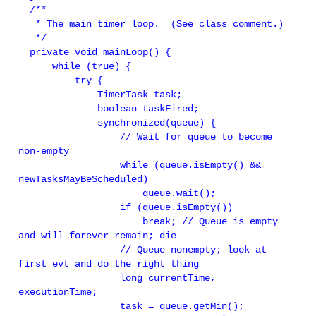
  /**

   * The main timer loop.  (See class comment.)

   */

  private void mainLoop() {

      while (true) {

          try {

              TimerTask task;

              boolean taskFired;

              synchronized(queue) {

                  // Wait for queue to become 
non-empty

                  while (queue.isEmpty() && 
newTasksMayBeScheduled)

                      queue.wait();

                  if (queue.isEmpty())

                      break; // Queue is empty 
and will forever remain; die

                  // Queue nonempty; look at 
first evt and do the right thing

                  long currentTime, 
executionTime;

                  task = queue.getMin();
