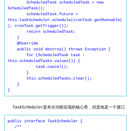
        ScheduledTask scheduledTask = new 
ScheduledTask();

        scheduledTask.future = 
this.taskScheduler.schedule(cronTask.getRunnable(
), cronTask.getTrigger());

        return scheduledTask;

    }

    @Override

    public void destroy() throws Exception {

        for (ScheduledTask task : 
this.scheduledTasks.values()) {

            task.cancel();

        }

        this.scheduledTasks.clear();

    }

}
TaskScheduler
是本次功能实现的核心类，但是他是一个接口
public interface TaskScheduler {

   /**
