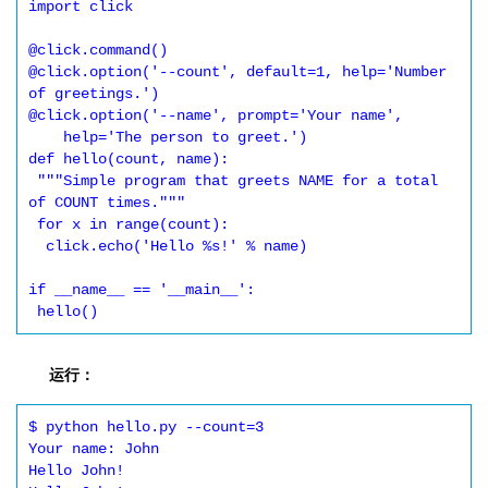
import click

@click.command()

@click.option('--count', default=1, help='Number 
of greetings.')

@click.option('--name', prompt='Your name',

    help='The person to greet.')

def hello(count, name):

 """Simple program that greets NAME for a total 
of COUNT times."""

 for x in range(count):

  click.echo('Hello %s!' % name)

if __name__ == '__main__':

 hello()
运行：
$ python hello.py --count=3

Your name: John

Hello John!
