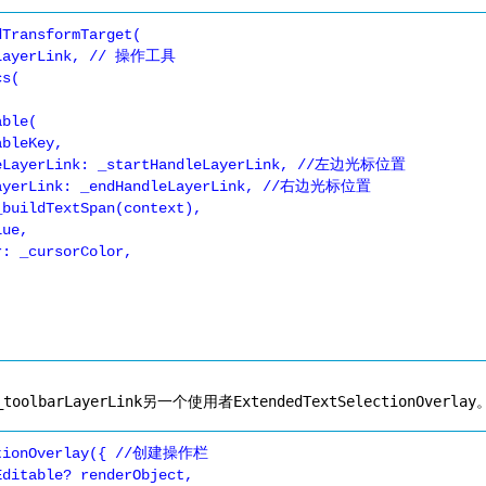
TransformTarget(

_toolbarLayerLink
另一个使用者
ExtendedTextSelectionOverlay
ctionOverlay({ //创建操作栏
