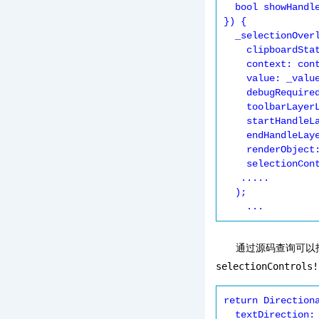
  bool showHandles = true,

}) {

  _selectionOverlay = ExtendedTextSelectionOverlay( 

    clipboardStatus: _clipboardStatus,

    context: context,

    value: _value,

    debugRequiredFor: widget,

    toolbarLayerLink: _toolbarLayerLink,

    startHandleLayerLink: _startHandleLayerLink,

    endHandleLayerLink: _endHandleLayerLink,

    renderObject: renderObject ?? renderEditable,

    selectionControls: widget.selectionControls,

   .....

  );

    ...
通过源码查询可以
selectionControls!
return Directiona
  textDirection: Directionality.of(this.context),
