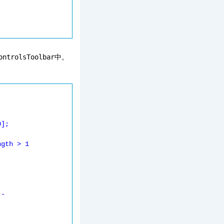
ontrolsToolbar
中。