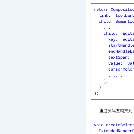
return Composited
  link: _toolbarLayerLink, // 操作工具

  child: Semantics(

    ...

    child: _Editable(

      key: _editableKey,

      startHandleLayerLink: _startHandleLayerLink, //左边光标位置

      endHandleLayerLink: _endHandleLayerLink, //右边光标位置

      textSpan: _buildTextSpan(context),

      value: _value,

      cursorColor: _cursorColor,

      ......

    ),

  ),

);
通过源码查询找到
void createSele
  ExtendedRenderEditable? renderObject,
