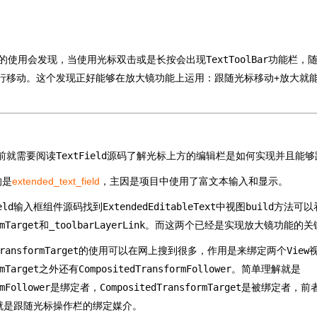
的使用会发现，当使用光标双击或是长按会出现
TextToolBar
功能栏，
行移动。这个发现正好能够在放大镜功能上运用：跟随光标移动+放大就
前就需要阅读
TextField
源码了解光标上方的编辑栏是如何实现并且能够
的是
extended_text_field
，主因是项目中使用了富文本输入和显示。
eld
输入框组件源码找到
ExtendedEditableText
中视图
build
方法可以
mTarget
和
_toolbarLayerLink
。而这两个已经是实现放大镜功能的关
ransformTarget
的使用可以在网上搜到很多，作用是来绑定两个
View
mTarget
之外还有
CompositedTransformFollower
。简单理解就是
mFollower
是绑定者，
CompositedTransformTarget
是被绑定者，前
就是跟随光标操作栏的绑定媒介。