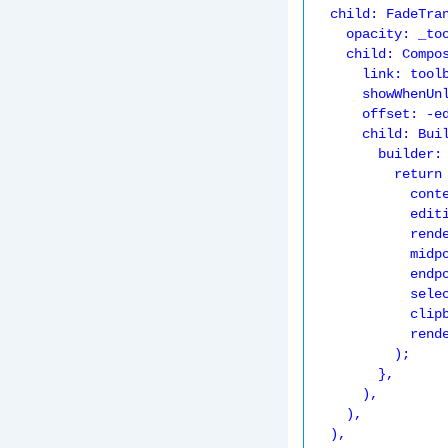
  child: FadeTransition(

    opacity: _toolbarOpacity,

    child: CompositedTransformFollower( // 操作栏的跟踪组件

      link: toolbarLayerLink,

      showWhenUnlinked: false,

      offset: -editingRegion.topLeft,

      child: Builder(

        builder: (BuildContext context) {

          return selectionControls!.buildToolbar( 

            context,

            editingRegion,

            renderObject.preferredLineHeight,

            midpoint,

            endpoints,

            selectionDelegate!,

            clipboardStatus!,

            renderObject.lastSecondaryTapDownPosition,

          );

        },

      ),

    ),

  ),
