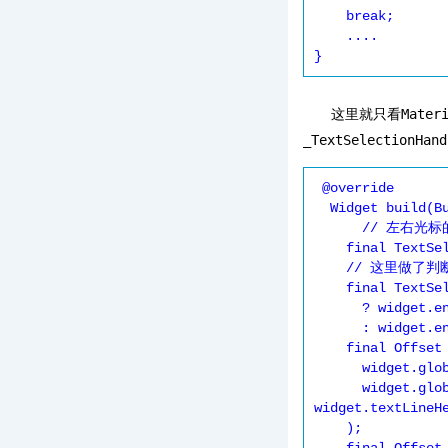
    break;

    ....

}
这里就只看
Mater
_TextSelectionHand
 @override

  Widget build(BuildContext context) {

      // 左右光标的定位位置

    final TextSelectionPoint startTextSelectionPoint = widget.endpoints[0];

    // 这里做了判断是否是两个光标

    final TextSelectionPoint endTextSelectionPoint = widget.endpoints.length > 1

      ? widget.endpoints[1]

      : widget.endpoints[0];

    final Offset anchorAbove = Offset(

      widget.globalEditableRegion.left + widget.selectionMidpoint.dx,

      widget.globalEditableRegion.top + startTextSelectionPoint.point.dy - 
widget.textLineHe
    );
