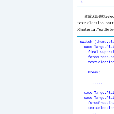
然后返回去找selec
textSelectionContr
和
materialTextSele
switch (theme.pla
  case TargetPlatform.iOS:

    final CupertinoThemeData cupertinoTheme = CupertinoTheme.of(context);

    forcePressEnabled = true;

    textSelectionControls ??= cupertinoTextSelectionControls;

    ......

    break;

     ......

  case TargetPlatform.android:

  case TargetPlatform.fuchsia:

    forcePressEnabled = false;

    textSelectionControls ??= materialTextSelectionControls;

   .....
