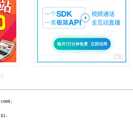
话：
.com$
;
-
$1
;