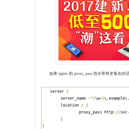
如果 nginx 的 proxy_pass 指令带有变量名的
server 
{
	server_name 
~^(
\w
+)
\.example\
	location 
/
{
		proxy_pass http
://
svc
}
}