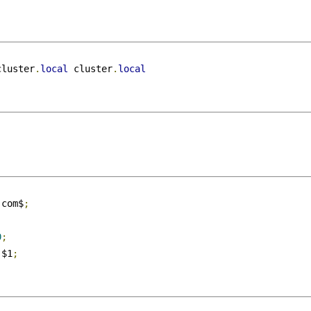
cluster
.
local
 cluster
.
local
.com$
;
0
;
-
$1
;