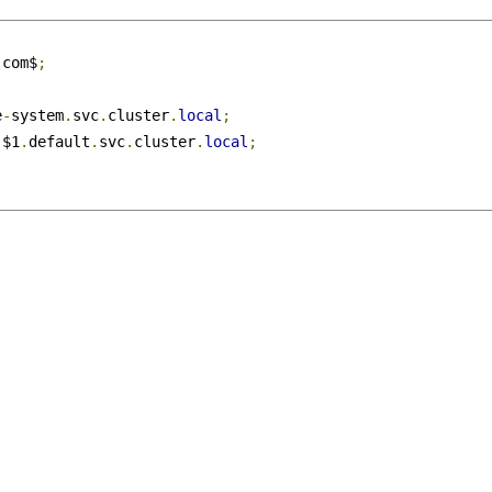
.com$
;
e
-
system
.
svc
.
cluster
.
local
;
-
$1
.
default
.
svc
.
cluster
.
local
;
间