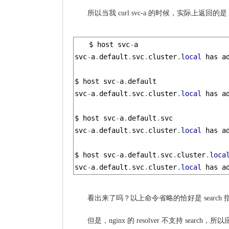
所以当我 curl svc-a 的时候，实际上返回的是 svc-a.d
$ host svc
-
a

svc
-
a
.
default
.
svc
.
cluster
.
local
 has a
$ host svc
-
a
.
default

svc
-
a
.
default
.
svc
.
cluster
.
local
 has a
$ host svc
-
a
.
default
.
svc

svc
-
a
.
default
.
svc
.
cluster
.
local
 has a
$ host svc
-
a
.
default
.
svc
.
cluster
.
loca
svc
-
a
.
default
.
svc
.
cluster
.
local
 has a
看出来了吗？以上命令省略的恰好是 search
但是，nginx 的 resolver 不支持 searc