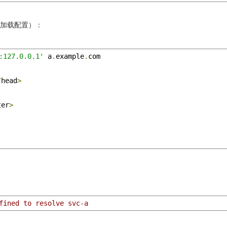
加载配置）：
:127.0.0.1'
 a
.
example
.
/
head
>
ter
>
fined to resolve svc-a