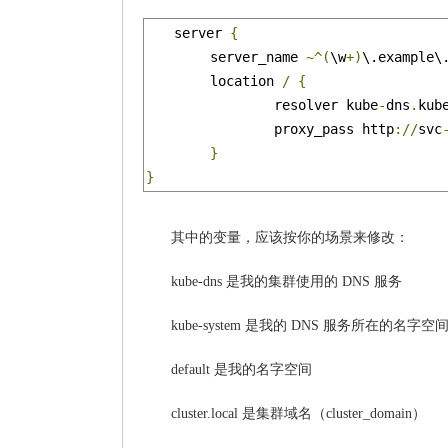
server 
{
	server_name 
~^(
\w
+)
\.example\
	location 
/
{
		resolver kube
-
dns
.
kub
		proxy_pass http
://
svc
}
}
其中的变量，应该按你的场景来修改：
kube-dns 是我的集群使用的 DNS 服务
kube-system 是我的 DNS 服务所在的名字空
default 是我的名字空间
cluster.local 是集群域名（cluster_domain）